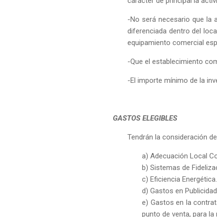
carácter de principal la ac
-No será necesario que la ac
diferenciada dentro del loca
equipamiento comercial espe
-Que el establecimiento com
-El importe mínimo de la in
GASTOS ELEGIBLES
Tendrán la consideración de 
a) Adecuación Local Co
b) Sistemas de Fideliza
c) Eficiencia Energética.
d) Gastos en Publicidad
e) Gastos en la contra
punto de venta, para la