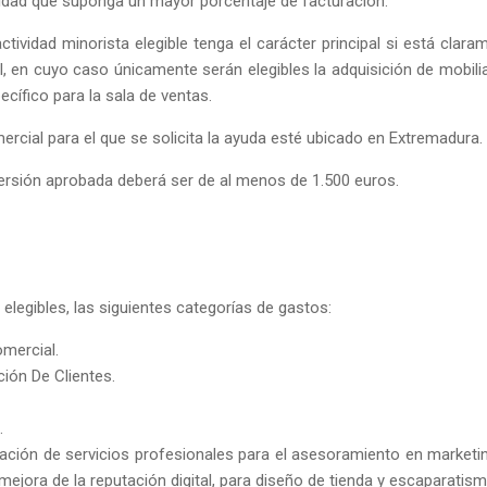
tividad que suponga un mayor porcentaje de facturación.
tividad minorista elegible tenga el carácter principal si está clara
l, en cuyo caso únicamente serán elegibles la adquisición de mobilia
cífico para la sala de ventas.
ercial para el que se solicita la ayuda esté ubicado en Extremadura.
versión aprobada deberá ser de al menos de 1.500 euros.
elegibles, las siguientes categorías de gastos:
mercial.
ción De Clientes.
.
tación de servicios profesionales para el asesoramiento en marketi
 mejora de la reputación digital, para diseño de tienda y escaparatism