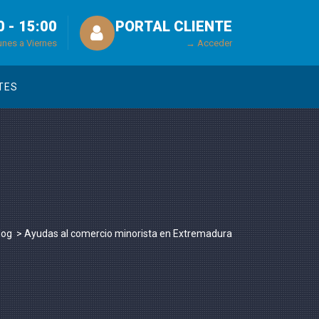
0 - 15:00
PORTAL CLIENTE
unes a Viernes
→ Acceder
TES
log
>
Ayudas al comercio minorista en Extremadura