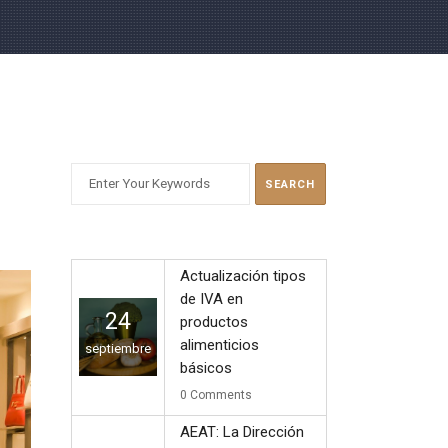
BUSCAR
Actualización tipos
de IVA en
24
productos
alimenticios
septiembre
básicos
0
Comments
AEAT: La Dirección