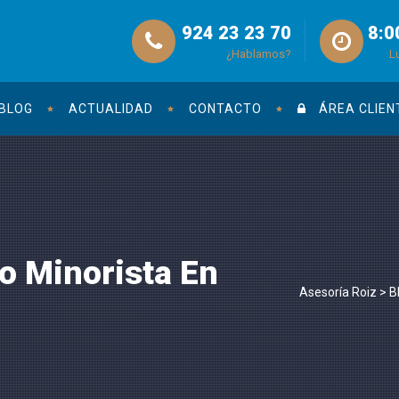
924 23 23 70
8:0
¿Hablamos?
L
BLOG
ACTUALIDAD
CONTACTO
ÁREA CLIEN
o Minorista En
Asesoría Roiz
>
B