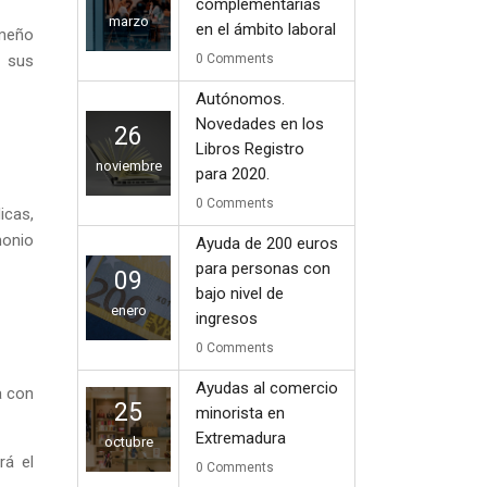
complementarias
marzo
en el ámbito laboral
emeño
e sus
0
Comments
Autónomos.
Novedades en los
26
Libros Registro
noviembre
para 2020.
0
Comments
icas,
monio
Ayuda de 200 euros
para personas con
09
bajo nivel de
enero
ingresos
0
Comments
Ayudas al comercio
a con
25
minorista en
Extremadura
octubre
rá el
0
Comments