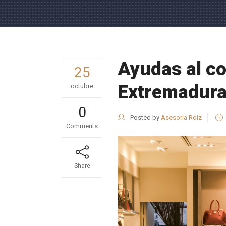
Ayudas al c
25
Extremadur
octubre
0
Posted by
Asesoría Roiz
Comments
Share