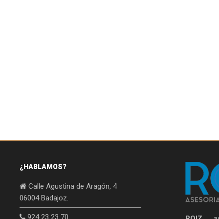
¿HABLAMOS?
Calle Agustina de Aragón, 4
06004 Badajoz.
924 23 23 70
ROIZ
, as