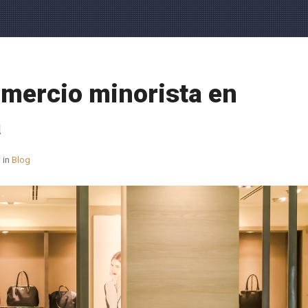
omercio minorista en
a
in
Blog