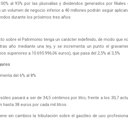
00% al 95% por las plusvalías y dividendos generados por filiales 
 un volumen de negocio inferior a 40 millones podrán seguir aplican
endos durante los próximos tres años.
o sobre el Patrimonio tenga un carácter indefinido, de modo que n
 tras año mediante una ley, y se incrementa un punto el gravame
ios superiores a 10.695.996,06 euros), que pasa del 2,5% al 3,5%
guros
ementa del 6% al 8%
gasóleo pasará a ser de 34,5 céntimos por litro, frente a los 30,7 actu
n hasta 38 euros por cada mil litros.
ene sin cambios la tributación sobre el gasóleo de uso profesional