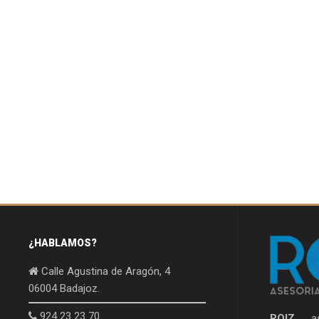
¿HABLAMOS?
Calle Agustina de Aragón, 4
06004 Badajoz.
924 23 23 70
ROIZ
, as