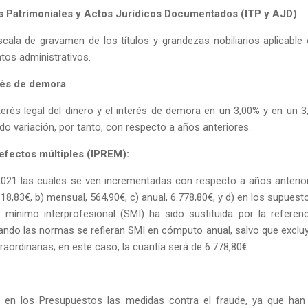
 Patrimoniales y Actos Jurídicos Documentados (ITP y AJD)
cala de gravamen de los títulos y grandezas nobiliarios aplicable 
os administrativos.
erés de demora
nterés legal del dinero y el interés de demora en un 3,00% y en un 3
do variación, por tanto, con respecto a años anteriores.
 efectos múltiples (IPREM):
 2021 las cuales se ven incrementadas con respecto a años anterio
, 18,83€, b) mensual, 564,90€, c) anual, 6.778,80€, y d) en los supuest
o mínimo interprofesional (SMI) ha sido sustituida por la referenc
ando las normas se refieran SMI en cómputo anual, salvo que exclu
ordinarias; en este caso, la cuantía será de 6.778,80€.
s en los Presupuestos las medidas contra el fraude, ya que han