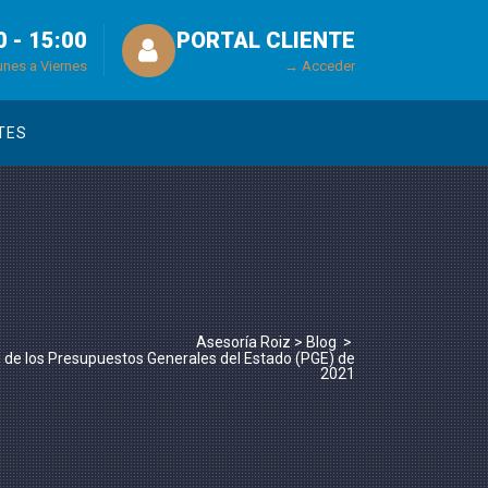
0 - 15:00
PORTAL CLIENTE
unes a Viernes
→ Acceder
TES
Asesoría Roiz
>
Blog
>
s de los Presupuestos Generales del Estado (PGE) de
2021