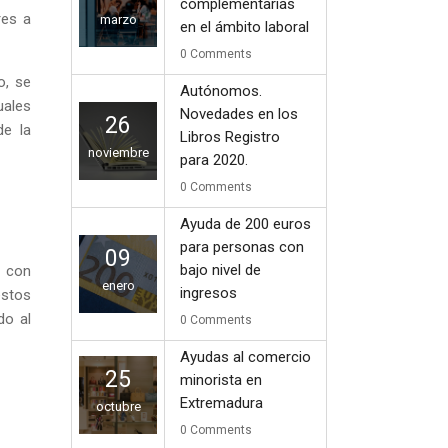
complementarias
res a
marzo
en el ámbito laboral
0
Comments
o, se
Autónomos.
uales
Novedades en los
26
de la
Libros Registro
noviembre
para 2020.
0
Comments
Ayuda de 200 euros
para personas con
09
bajo nivel de
s con
enero
ingresos
estos
do al
0
Comments
Ayudas al comercio
25
minorista en
Extremadura
octubre
0
Comments