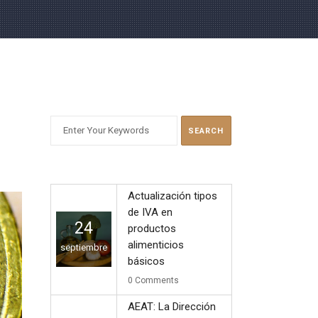
BUSCAR
Actualización tipos
de IVA en
24
productos
alimenticios
septiembre
básicos
0
Comments
AEAT: La Dirección