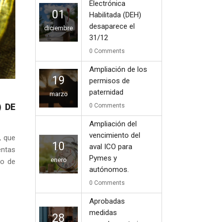
Electrónica
01
Habilitada (DEH)
desaparece el
diciembre
31/12
0
Comments
Ampliación de los
19
permisos de
paternidad
marzo
 DE
0
Comments
Ampliación del
vencimiento del
, que
10
aval ICO para
entas
Pymes y
enero
ro de
autónomos.
0
Comments
Aprobadas
medidas
28