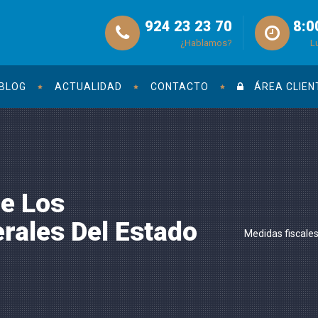
924 23 23 70
8:0
¿Hablamos?
L
BLOG
ACTUALIDAD
CONTACTO
ÁREA CLIEN
De Los
rales Del Estado
Medidas fiscale